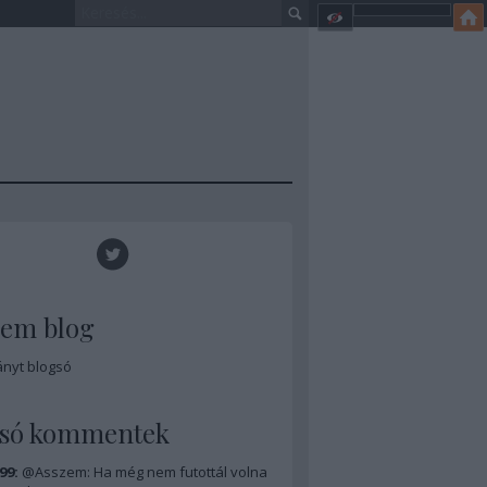
zem blog
ányt blogsó
lsó kommentek
99:
@Asszem: Ha még nem futottál volna