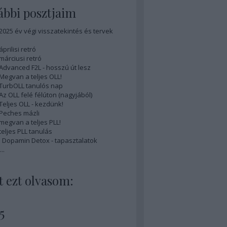
bbi posztjaim
 2025 év végi visszatekintés és tervek
áprilisi retró
 márciusi retró
 Advanced F2L - hosszú út lesz
 Megvan a teljes OLL!
 TurbOLL tanulós nap
 Az OLL felé félúton (nagyjából)
 Teljes OLL - kezdünk!
 Peches mázli
 megvan a teljes PLL!
teljes PLL tanulás
is Dopamin Detox - tapasztalatok
...
 ezt olvasom:
5