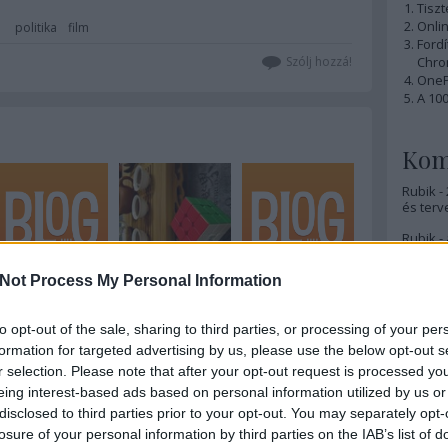
Tiszt
Onlin
politika
film
Ford
Szólj hozzá!
Chro
OnePl
A 10
Kom
Rubik -
és terv
Rubik - 
Rubik -
Not Process My Personal Information
Rubik -
lesz
to opt-out of the sale, sharing to third parties, or processing of your per
formation for targeted advertising by us, please use the below opt-out s
Rubik -
r selection. Please note that after your opt-out request is processed y
Rubik -
 felhasználói tartalomnak minősülnek, értük a
szolgáltatás technikai
eing interest-based ads based on personal information utilized by us or
t nem ellenőrzi. Kifogás esetén forduljon a blog szerkesztőjéhez. Részletek
disclosed to third parties prior to your opt-out. You may separately opt-
oztatóban
.
Rubik -
losure of your personal information by third parties on the IAB’s list of
(nagyjá