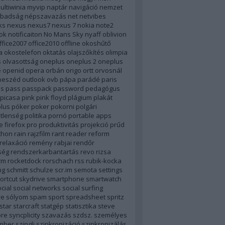
ultiwinia
myvip
naptár
navigáció
nemzet
badság
népszavazás
net
netvibes
ks
nexus
nexus7
nexus 7
nokia
note2
ok
notificaiton
No Mans Sky
nyaff
oblivion
ffice2007
office2010
offline
okoshűtő
a
okostelefon
oktatás
olajszőkítés
olimpia
s
olvasottság
oneplus
oneplus 2
oneplus
e
openid
opera
orbán
origo
ortt
orvosnál
beszéd
outlook
ovb
pápa
parádé
paris
ás
pass
passpack
password
pedagógus
picasa
pink
pink floyd
plágium
plakát
lus
póker
poker
pokorni
polgári
tlenség
politika
pornó
portable apps
e firefox
pro
produktivitás
projekció
prűd
thon
rain
rajzfilm
rant
reader
reform
relaxáció
remény rabjai
rendőr
ség
rendszerkarbantartás
revo
rizsa
rm
rocketdock
rorschach
rss
rubik-kocka
ng
schmitt
schulze
scr.im
semota
settings
ortcut
skydrive
smartphone
smartwatch
cial
social networks
social surfing
re
sólyom
spam
sport
spreadsheet
spritz
star
starcraft
statgép
statisztika
steve
ore
syncplicity
szavazás
szdsz.
személyes
mber
szingli
szinkronizáció
szinkronizálás