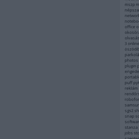
mszp
m
népsza
networ
notebo
office
o
okosór
olvasá
3
onlin
öszödi
parkol
photos
plugin
p
engede
portabl
puff
py
reklám
rendőr
robofo
samsu
sgs2
sh
snap
so
softwa
stanza
jobs
st
szepte