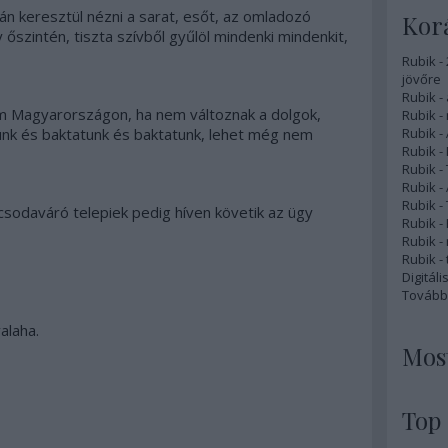
n keresztül nézni a sarat, esőt, az omladozó
Korá
 őszintén, tiszta szívből gyűlöl mindenki mindenkit,
Rubik -
jövőre
Rubik - 
m Magyarországon, ha nem változnak a dolgok,
Rubik -
tunk és baktatunk és baktatunk, lehet még nem
Rubik -
Rubik -
Rubik -
Rubik -
Rubik -
csodaváró telepiek pedig híven követik az ügy
Rubik -
Rubik -
Rubik - 
Digitál
Tovább
alaha.
Most
Top 