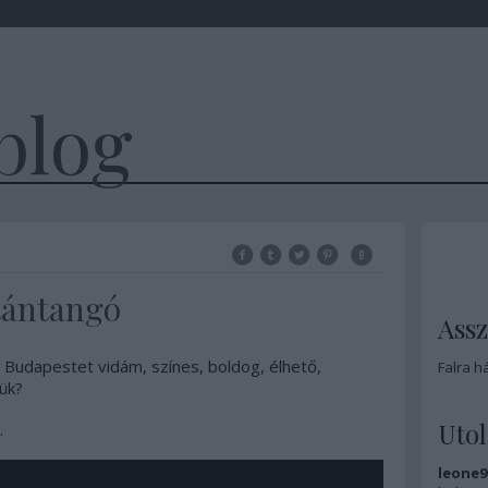
blog
tántangó
Ass
 Budapestet vidám, színes, boldog, élhető,
Falra h
ük?
Uto
.
leone9