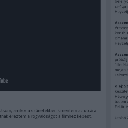
bele. y
si=1tp
Heyzetj
Assze
éreztem
került.
címemre
Heyzetj
Assze
próbálj
"Illeté
megtalál
Feltört
olaj:
Sz
készíte
Hétvégé
tudom vi
Feltört
másom, amikor a szünetekben kimentem az utcára
atnak éreztem a rögvalóságot a filmhez képest.
Utolsó 