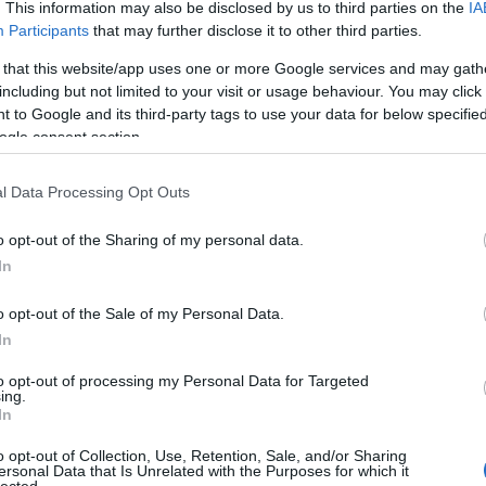
. This information may also be disclosed by us to third parties on the
IA
Rubik -
Participants
that may further disclose it to other third parties.
Rubik -
 that this website/app uses one or more Google services and may gath
sztrálj
! ‐
Belépés Facebookkal
including but not limited to your visit or usage behaviour. You may click 
Rubik -
 to Google and its third-party tags to use your data for below specifi
ogle consent section.
Ker
l Data Processing Opt Outs
o opt-out of the Sharing of my personal data.
In
Tag
o opt-out of the Sale of my Personal Data.
(effektí
In
30boxe
ai
alföl
androi
to opt-out of processing my Personal Data for Targeted
ing.
asperg
In
bababl
battles
o opt-out of Collection, Use, Retention, Sale, and/or Sharing
bikinis
ersonal Data that Is Unrelated with the Purposes for which it
billent
lected.