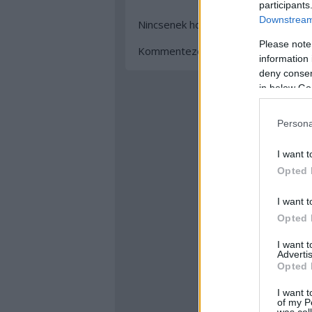
participants
Downstream 
Nincsenek hozzászólások.
Please note
Kommentezéshez
lépj be
, vagy
regi
information 
deny consent
in below Go
Persona
I want t
Opted 
I want t
Opted 
I want 
Advertis
Opted 
I want t
of my P
was col