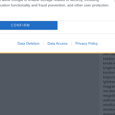
potter
cation functionality and fraud prevention, and other user protection.
helyme
hír
híre
hobbifu
hülyep
CONFIRM
időszak
informá
interne
iphone
Data Deletion
Data Access
Privacy Policy
játék
je
kálmán
irén
kat
képkez
kindle
k
knight
kordon
kütyü
k
lg
linke
magyar
me.diu
megold
mell
me
mindfu
monito
motoro