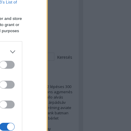
B’s List of
 Teljes OLL - kezdünk!
 Peches mázli
er and store
to grant or
 megvan a teljes PLL!
ed purposes
esés
ek
vrizsa)
100fekvő
2022
2023
2 lépéses
300
s
7
ab
access
adblock
addons
agymenés
di
alkotmány
álláskeresés
allo
alvás
d
android instant app
apple
árpádsáv
er
asztal
atv
autó
autogén tréning
aviate
og
backup
balhé
baloldal
bank
batman
tar
bejelentkezés
benedek
bérlet
zezon
billentyűparancs
yűparancsok
bíróság
birthday