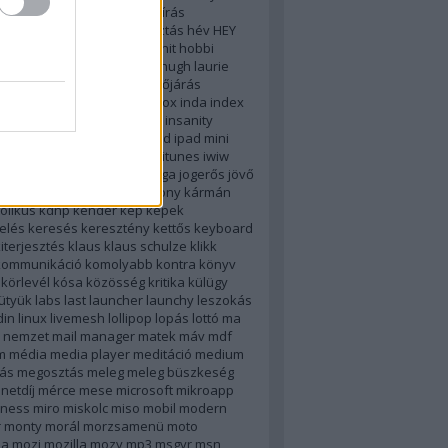
használat
hazugság
helyesírás
ghatározás
helyzetmegosztás
hév
HEY
k
hírkereső
hirkereso
hírtv
hit
hobbi
turológia
honlap
hotel
htc
hugh laurie
c
humor
ibooks
idegesítő
időjárás
os böjt
igoogle
im
imdb
inbox
inda
index
ció
ingyenes
inneo
inneoo
insanity
t
intéző
introversion
ios
ipad
ipad mini
irodalom
iskola
isten
ítélet
itunes
iwiw
lszó
jing
jobbik
jobboldal
jóga
jogerős
jövő
 olga
kapaszkodás
karácsony
kármán
olikus
kdnp
kender
kép
képek
elés
keresés
keresztény
kettős
keyboard
iterjesztés
klaus
klaus schulze
klikk
kommunikáció
komolyabb
kontra
könyv
körlevél
kósa
közösség
kritika
külügy
ütyük
labs
last
launcher
launchy
leszokás
din
linux
livemesh
lollipop
lopás
lottó
ma
 nemzet
mail
manager
matek
máv
mdf
m
média
media player
meditáció
medium
ás
megosztás
meleg
meleg büszkeség
netdíj
mérce
mese
microsoft
mikroapp
lness
miro
miskolc
miso
mobil
modern
r
monty
morál
morzsamenü
moto
la
mozi
mozilla
mozy
mp3
msgyr
msn