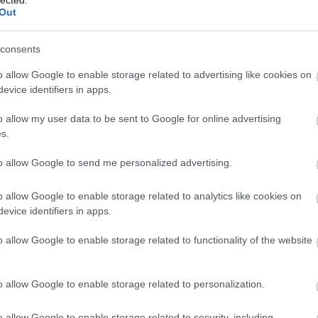
bizalma
Out
blogma
bpptv
b
bulvár
consents
chrome
clock
c
o allow Google to enable storage related to advertising like cookies on
cowpar
evice identifiers in apps.
cyano
delicio
o allow my user data to be sent to Google for online advertising
dolgom
s.
egérge
email
é
excel2
to allow Google to send me personalized advertising.
eyecan
felsőok
o allow Google to enable storage related to analytics like cookies on
fika
fil
evice identifiers in apps.
flyer
fo
fotó
fo
gadget
o allow Google to enable storage related to functionality of the website
glypms
google
google 
o allow Google to enable storage related to personalization.
napló
g
gyógys
gyurcs
o allow Google to enable storage related to security, including