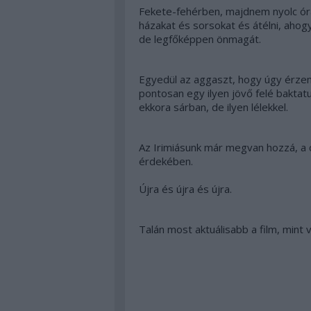
Fekete-fehérben, majdnem nyolc órá
házakat és sorsokat és átélni, ahogy
de legfőképpen önmagát.
Egyedül az aggaszt, hogy úgy érze
pontosan egy ilyen jövő felé bakta
ekkora sárban, de ilyen lélekkel.
Az Irimiásunk már megvan hozzá, a 
érdekében.
Újra és újra és újra.
Talán most aktuálisabb a film, mint v