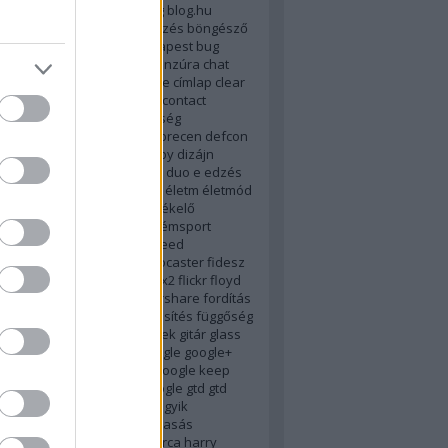
tlanság
biztonság
bkv
blog
blog.hu
rks.net
blogter
böjt
böngészés
böngésző
rainstorming
browser
budapest
bug
bunkó
bush
c-p
calendar
cenzúra
chat
cib
cigány
cigi
cigiblog
címke
címlap
clear
od
combino
conservapedia
contact
ade
crashplan
cukorbetegség
genmod9
dajcstomi
dark
debrecen
defcon
us
desire
desktop
digg
digsby
dizájn
van
drhouse
drog
dropbox
duo
e
edzés
sztus
egészségügy
egyház
életm
életmód
nblog
erste
evernote
évértékelő
007
explorer
extension
extrémsport
dy
e könyv
facebook
farr
feed
tatás
feltörés
fender stratocaster
fidesz
m
find and run
firefox
firefox2
flickr
floyd
ci
fogyasztóvédelem
foldershare
fordítás
ursquare
free
freeware
frissítés
függőség
s
galactica
galaxy
gdrive
geek
gitár
glass
e
Gmail
gmail
gmote
go
google
google+
google drive
google glass
google keep
reader
google spaces
gooogle
gtd
gtd
usztos
gyász
gyerekpornó
gyik
zertár
gyorskritika
gyorsolvasás
ány
hack
halál
hangouts
harca
harry