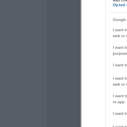
Opted 
Google 
I want t
web or d
I want t
purpose
I want 
I want t
web or d
I want t
or app.
I want t
I want t