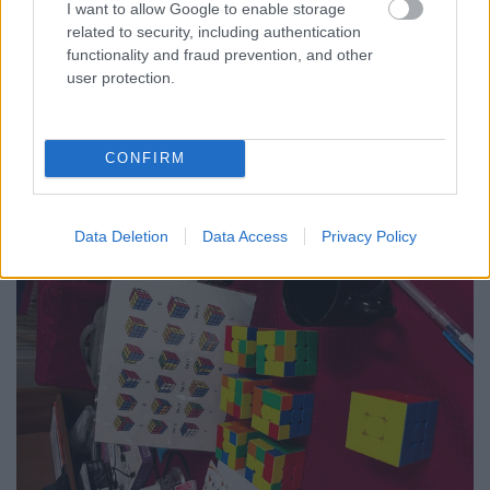
Asszem
•
2025. január 22.
0
I want to allow Google to enable storage
related to security, including authentication
functionality and fraud prevention, and other
Ma kicsit megszaladt velem az
OLLló
, és 8 új
user protection.
algoritmust is megtanultam. Egyben érzem, hogy ez
így kicsit sok, szóval most szombatig (ma szerda van)
...
CONFIRM
Data Deletion
Data Access
Privacy Policy