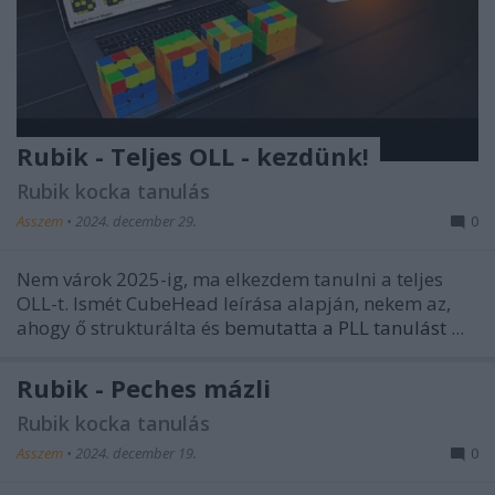
Rubik - Teljes OLL - kezdünk!
Rubik kocka tanulás
Asszem
•
2024. december 29.
0
Nem várok 2025-ig, ma elkezdem tanulni a teljes
OLL-t. Ismét CubeHead leírása alapján, nekem az,
ahogy ő strukturálta és
bemutatta a PLL tanulást
...
Rubik - Peches mázli
Rubik kocka tanulás
Asszem
•
2024. december 19.
0