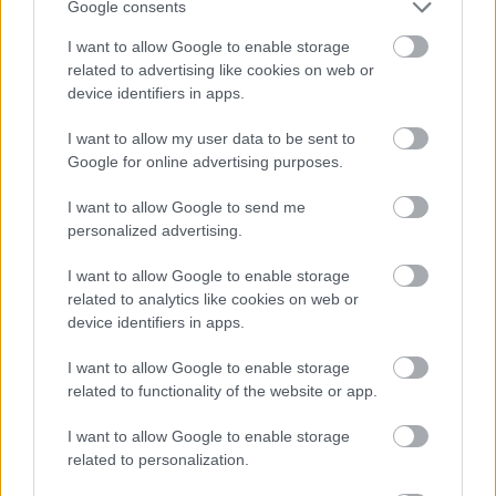
Google consents
mind az 57
OLL esetet
. Az utolsó 10 algoritmust
két
nap alatt
tanultam meg, ennyire sokat ...
I want to allow Google to enable storage
related to advertising like cookies on web or
device identifiers in apps.
I want to allow my user data to be sent to
Google for online advertising purposes.
I want to allow Google to send me
personalized advertising.
I want to allow Google to enable storage
related to analytics like cookies on web or
device identifiers in apps.
I want to allow Google to enable storage
related to functionality of the website or app.
Rubik - TurbOLL tanulós nap
I want to allow Google to enable storage
related to personalization.
Rubik kocka tanulás