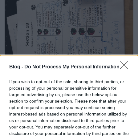
Blog -
Do Not Process My Personal Information
Rubik - Advanced F2L - hosszú út lesz
If you wish to opt-out of the sale, sharing to third parties, or
Rubik kocka tanulás
processing of your personal or sensitive information for
targeted advertising by us, please use the below opt-out
Asszem
•
2025. február 23.
0
section to confirm your selection. Please note that after your
opt-out request is processed you may continue seeing
Már látom, hogy 2025 nagy projektje számomra a
interest-based ads based on personal information utilized by
Rubik
tanulásban
az F2L javítása lesz. Sikerült
us or personal information disclosed to third parties prior to
megtanulnom a teljes CFOP módszert, az
OLL
-eket
your opt-out. You may separately opt-out of the further
még ...
disclosure of your personal information by third parties on the