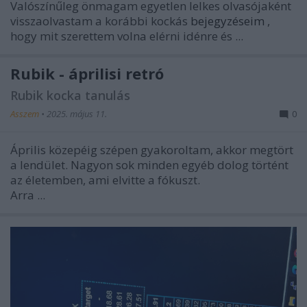
Valószínűleg önmagam egyetlen lelkes olvasójaként
visszaolvastam a korábbi kockás
bejegyzéseim
,
hogy mit szerettem volna elérni idénre és ...
Rubik - áprilisi retró
Rubik kocka tanulás
Asszem
•
2025. május 11.
0
Április közepéig szépen gyakoroltam, akkor megtört
a lendület. Nagyon sok minden egyéb dolog történt
az életemben, ami elvitte a fókuszt.
Arra ...