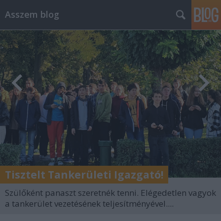
Asszem blog
Tisztelt Tankerületi Igazgató!
Szülőként panaszt szeretnék tenni. Elégedetlen vagyok
a tankerület vezetésének teljesítményével....