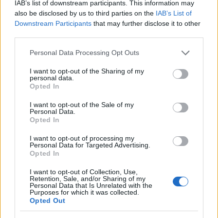
IAB’s list of downstream participants. This information may
also be disclosed by us to third parties on the
IAB’s List of
Downstream Participants
that may further disclose it to other
third parties.
Please note that this website/app uses one or more Google
Personal Data Processing Opt Outs
services and may gather and store information including but
not limited to your visit or usage behaviour. You may click to
I want to opt-out of the Sharing of my
personal data.
grant or deny consent to Google and its third-party tags to
Opted In
use your data for below specified purposes in below Google
consent section.
I want to opt-out of the Sale of my
Personal Data.
Opted In
I want to opt-out of processing my
Personal Data for Targeted Advertising.
Opted In
Rubik - Megvan a teljes OLL!
I want to opt-out of Collection, Use,
Rubik kocka tanulás
Retention, Sale, and/or Sharing of my
Personal Data that Is Unrelated with the
Asszem
•
2025. január 28.
0
Purposes for which it was collected.
Opted Out
Tada.wav!
És ez is eljött. Ma végigcsináltam fejből