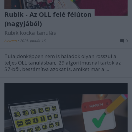
Rubik - Az OLL felé félúton
(nagyjából)
Rubik kocka tanulás
Asszem
•
2025. január 16.
0
Tulajdonképpen nem is haladok olyan rosszul a
teljes OLL tanulásban,
29 algoritmusnál tartok az
57-ből, beszámítva azokat is, amiket már a ...