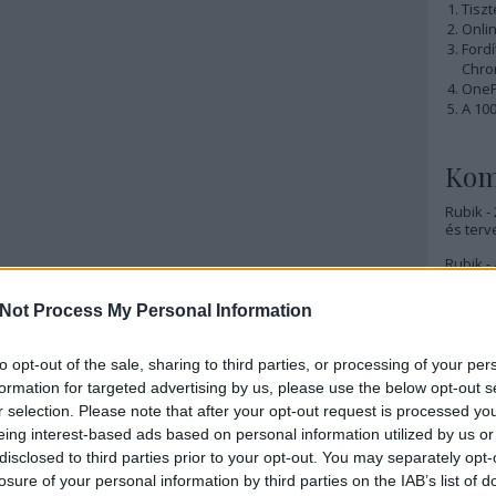
Tiszt
Onlin
Ford
Chro
OnePl
A 10
Kom
Rubik -
és terv
Rubik - 
Rubik -
Not Process My Personal Information
Rubik -
lesz
to opt-out of the sale, sharing to third parties, or processing of your per
formation for targeted advertising by us, please use the below opt-out s
Rubik -
r selection. Please note that after your opt-out request is processed y
Rubik -
eing interest-based ads based on personal information utilized by us or
disclosed to third parties prior to your opt-out. You may separately opt-
Rubik -
losure of your personal information by third parties on the IAB’s list of
(nagyjá