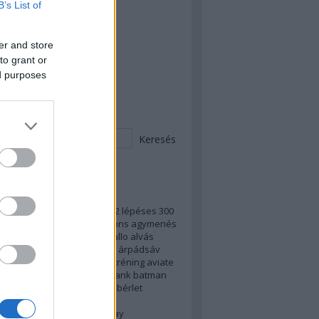
B’s List of
 Teljes OLL - kezdünk!
 Peches mázli
er and store
to grant or
 megvan a teljes PLL!
ed purposes
esés
ek
vrizsa)
100fekvő
2022
2023
2 lépéses
300
s
7
ab
access
adblock
addons
agymenés
di
alkotmány
álláskeresés
allo
alvás
d
android instant app
apple
árpádsáv
er
asztal
atv
autó
autogén tréning
aviate
og
backup
balhé
baloldal
bank
batman
tar
bejelentkezés
benedek
bérlet
zezon
billentyűparancs
yűparancsok
bíróság
birthday