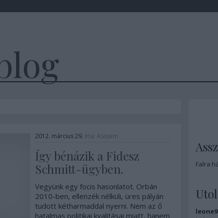
blog
2012. március 29.
írta:
Asszem
Ass
Így bénázik a Fidesz
Falra h
Schmitt-ügyben.
Vegyünk egy focis hasonlatot. Orbán
Uto
2010-ben, ellenzék nélküli, üres pályán
tudott kétharmaddal nyerni. Nem az ő
leone9
hatalmas politikai kvalitásai miatt, hanem