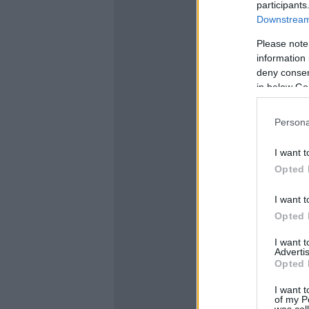
participants
Downstream 
Please note
information 
deny consent
in below Go
Persona
I want t
Opted 
I want t
Opted 
I want 
Advertis
Opted 
I want t
of my P
was col