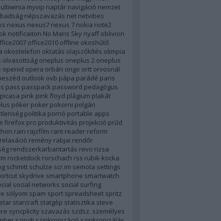
ultiwinia
myvip
naptár
navigáció
nemzet
badság
népszavazás
net
netvibes
ks
nexus
nexus7
nexus 7
nokia
note2
ok
notificaiton
No Mans Sky
nyaff
oblivion
ffice2007
office2010
offline
okoshűtő
a
okostelefon
oktatás
olajszőkítés
olimpia
s
olvasottság
oneplus
oneplus 2
oneplus
e
openid
opera
orbán
origo
ortt
orvosnál
beszéd
outlook
ovb
pápa
parádé
paris
ás
pass
passpack
password
pedagógus
picasa
pink
pink floyd
plágium
plakát
lus
póker
poker
pokorni
polgári
tlenség
politika
pornó
portable apps
e firefox
pro
produktivitás
projekció
prűd
thon
rain
rajzfilm
rant
reader
reform
relaxáció
remény rabjai
rendőr
ség
rendszerkarbantartás
revo
rizsa
rm
rocketdock
rorschach
rss
rubik-kocka
ng
schmitt
schulze
scr.im
semota
settings
ortcut
skydrive
smartphone
smartwatch
cial
social networks
social surfing
re
sólyom
spam
sport
spreadsheet
spritz
star
starcraft
statgép
statisztika
steve
ore
syncplicity
szavazás
szdsz.
személyes
mber
szingli
szinkronizáció
szinkronizálás