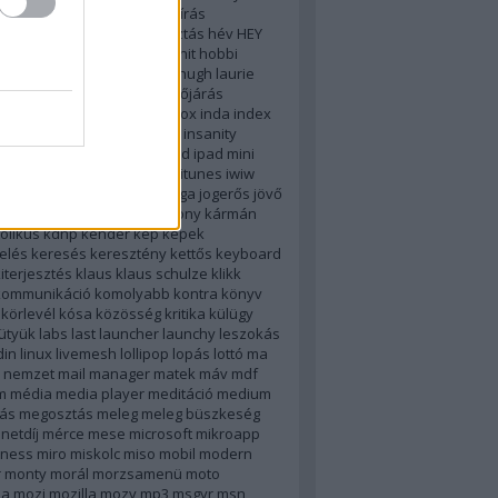
használat
hazugság
helyesírás
ghatározás
helyzetmegosztás
hév
HEY
k
hírkereső
hirkereso
hírtv
hit
hobbi
turológia
honlap
hotel
htc
hugh laurie
c
humor
ibooks
idegesítő
időjárás
os böjt
igoogle
im
imdb
inbox
inda
index
ció
ingyenes
inneo
inneoo
insanity
t
intéző
introversion
ios
ipad
ipad mini
irodalom
iskola
isten
ítélet
itunes
iwiw
lszó
jing
jobbik
jobboldal
jóga
jogerős
jövő
 olga
kapaszkodás
karácsony
kármán
olikus
kdnp
kender
kép
képek
elés
keresés
keresztény
kettős
keyboard
iterjesztés
klaus
klaus schulze
klikk
kommunikáció
komolyabb
kontra
könyv
körlevél
kósa
közösség
kritika
külügy
ütyük
labs
last
launcher
launchy
leszokás
din
linux
livemesh
lollipop
lopás
lottó
ma
 nemzet
mail
manager
matek
máv
mdf
m
média
media player
meditáció
medium
ás
megosztás
meleg
meleg büszkeség
netdíj
mérce
mese
microsoft
mikroapp
lness
miro
miskolc
miso
mobil
modern
r
monty
morál
morzsamenü
moto
la
mozi
mozilla
mozy
mp3
msgyr
msn