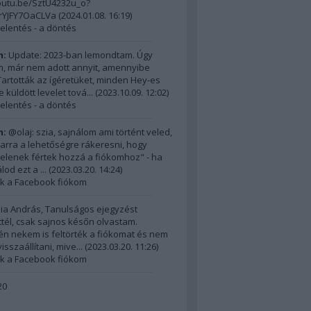
outu.be/SztU4232u_o?
nrYJFY7OaCLVa
(
2024.01.08. 16:19
)
elentés - a döntés
m:
Update: 2023-ban lemondtam. Úgy
, már nem adott annyit, amennyibe
 Tartották az ígéretüket, minden Hey-es
 küldött levelet tová...
(
2023.10.09. 12:02
)
elentés - a döntés
m:
@olaj: szia, sajnálom ami történt veled,
 arra a lehetőségre rákeresni, hogy
ktelenek fértek hozzá a fiókomhoz" - ha
od ezt a ...
(
2023.03.20. 14:24
)
ék a Facebook fiókom
ia András, Tanulságos ejegyzést
ttél, csak sajnos későn olvastam.
n nekem is feltörték a fiókomat és nem
sszaállítani, mive...
(
2023.03.20. 11:26
)
ék a Facebook fiókom
20