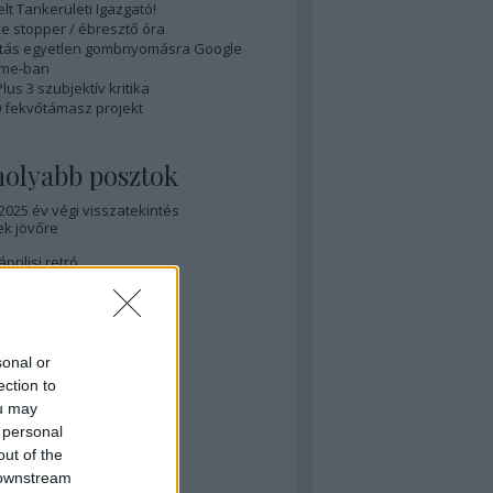
elt Tankerületi Igazgató!
e stopper / ébresztő óra
ítás egyetlen gombnyomásra Google
me-ban
us 3 szubjektív kritika
0 fekvőtámasz projekt
olyabb posztok
 2025 év végi visszatekintés
ek jövőre
áprilisi retró
 márciusi retró
 Advanced F2L - hosszú út
sonal or
ection to
 Megvan a teljes OLL!
ou may
 TurbOLL tanulós nap
 personal
out of the
 Az OLL felé félúton
 downstream
ból)