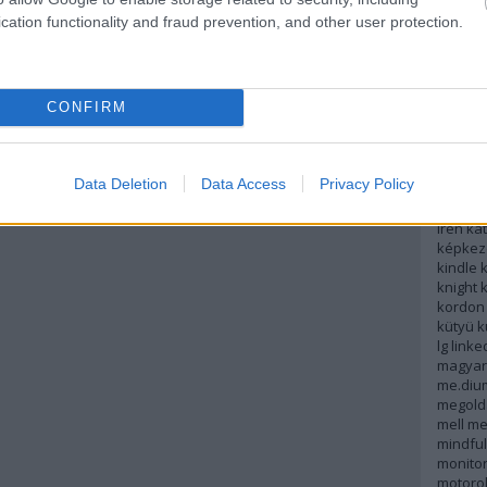
potter
cation functionality and fraud prevention, and other user protection.
helyme
hír
híre
hobbifu
hülyep
CONFIRM
időszak
informá
interne
iphone
Data Deletion
Data Access
Privacy Policy
játék
je
kálmán
irén
kat
képkez
kindle
k
knight
kordon
kütyü
k
lg
linke
magyar
me.diu
megold
mell
me
mindfu
monito
motoro