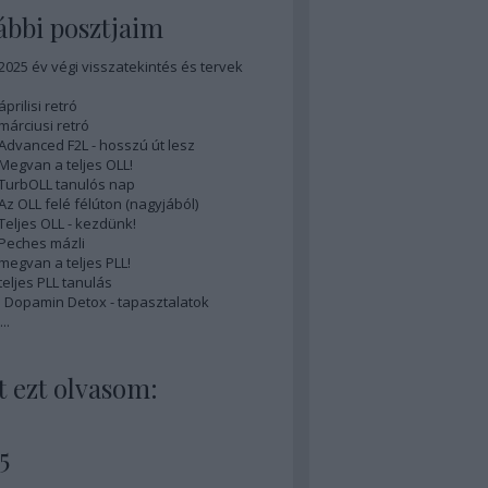
bbi posztjaim
 2025 év végi visszatekintés és tervek
áprilisi retró
 márciusi retró
 Advanced F2L - hosszú út lesz
 Megvan a teljes OLL!
 TurbOLL tanulós nap
 Az OLL felé félúton (nagyjából)
 Teljes OLL - kezdünk!
 Peches mázli
 megvan a teljes PLL!
teljes PLL tanulás
is Dopamin Detox - tapasztalatok
...
 ezt olvasom:
5