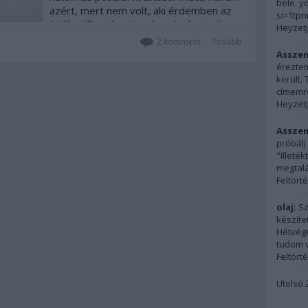
bele. y
azért, mert nem volt, aki érdemben az
si=1tp
útjába álljon, így üres kapuba be tudta
Heyzetj
rúgni a gólt.Azóta pedig az egyetlen,…
2
komment
Tovább
Assze
éreztem
került.
címemre
Heyzetj
Assze
próbálj
"Illeté
megtalál
Feltört
olaj:
Sz
készíte
Hétvégé
tudom vi
Feltört
Utolsó 