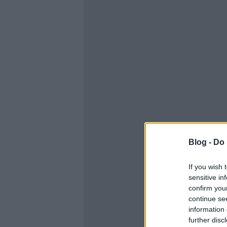
Blog -
Do 
If you wish 
sensitive in
confirm you
continue se
information 
further disc