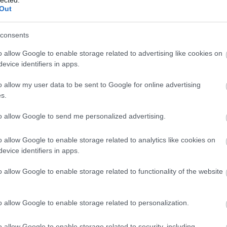
bizalma
Out
blogma
bpptv
b
bulvár
consents
chrome
clock
c
o allow Google to enable storage related to advertising like cookies on
cowpar
evice identifiers in apps.
cyano
delicio
o allow my user data to be sent to Google for online advertising
dolgom
s.
egérge
email
é
excel2
to allow Google to send me personalized advertising.
eyecan
felsőok
o allow Google to enable storage related to analytics like cookies on
fika
fil
evice identifiers in apps.
flyer
fo
fotó
fo
gadget
o allow Google to enable storage related to functionality of the website
glypms
google
google 
o allow Google to enable storage related to personalization.
napló
g
gyógys
gyurcs
o allow Google to enable storage related to security, including