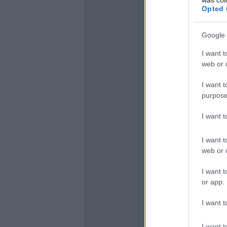
Opted 
Google 
I want t
web or d
I want t
purpose
I want 
I want t
web or d
I want t
or app.
I want t
I want t