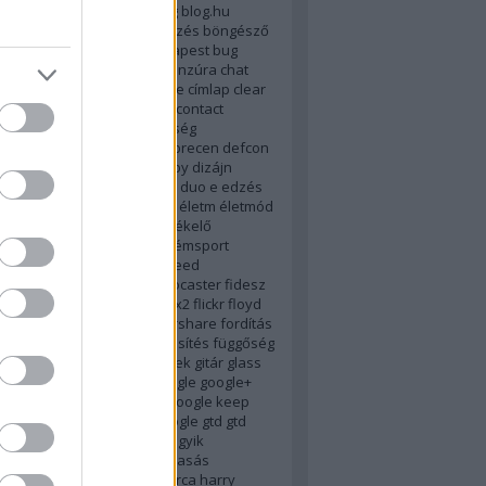
tlanság
biztonság
bkv
blog
blog.hu
rks.net
blogter
böjt
böngészés
böngésző
rainstorming
browser
budapest
bug
bunkó
bush
c-p
calendar
cenzúra
chat
cib
cigány
cigi
cigiblog
címke
címlap
clear
od
combino
conservapedia
contact
ade
crashplan
cukorbetegség
genmod9
dajcstomi
dark
debrecen
defcon
us
desire
desktop
digg
digsby
dizájn
van
drhouse
drog
dropbox
duo
e
edzés
sztus
egészségügy
egyház
életm
életmód
nblog
erste
evernote
évértékelő
007
explorer
extension
extrémsport
dy
e könyv
facebook
farr
feed
tatás
feltörés
fender stratocaster
fidesz
m
find and run
firefox
firefox2
flickr
floyd
ci
fogyasztóvédelem
foldershare
fordítás
ursquare
free
freeware
frissítés
függőség
s
galactica
galaxy
gdrive
geek
gitár
glass
e
gmail
Gmail
gmote
go
google
google+
google drive
google glass
google keep
reader
google spaces
gooogle
gtd
gtd
usztos
gyász
gyerekpornó
gyik
zertár
gyorskritika
gyorsolvasás
ány
hack
halál
hangouts
harca
harry