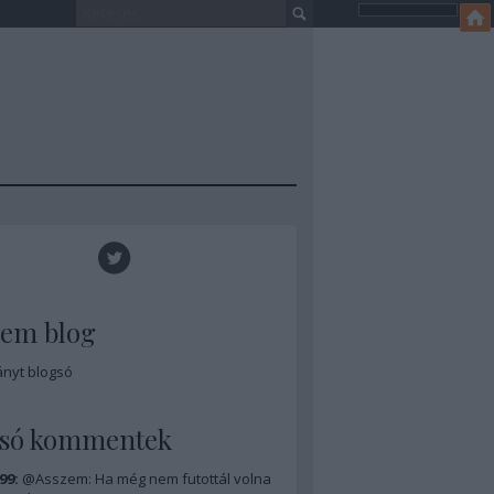
zem blog
ányt blogsó
lsó kommentek
99:
@Asszem: Ha még nem futottál volna