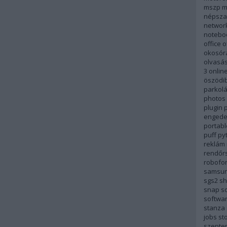
mszp
m
népsza
networ
notebo
office
o
okosór
olvasá
3
onlin
öszödi
parkol
photos
plugin
p
engede
portabl
puff
py
reklám
rendőr
robofo
samsu
sgs2
sh
snap
so
softwa
stanza
jobs
st
szepte