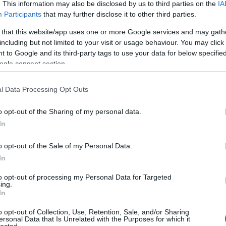
. This information may also be disclosed by us to third parties on the
IA
Rubik -
Participants
that may further disclose it to other third parties.
Rubik -
 that this website/app uses one or more Google services and may gath
including but not limited to your visit or usage behaviour. You may click 
Rubik -
 to Google and its third-party tags to use your data for below specifi
ogle consent section.
Ker
l Data Processing Opt Outs
o opt-out of the Sharing of my personal data.
In
Tag
o opt-out of the Sale of my Personal Data.
(effektí
In
30boxe
ai
alföl
androi
to opt-out of processing my Personal Data for Targeted
ing.
asperg
In
bababl
battles
o opt-out of Collection, Use, Retention, Sale, and/or Sharing
bikinis
ersonal Data that Is Unrelated with the Purposes for which it
billent
lected.