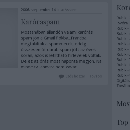
Korá
2006. szeptember 14.
írta:
Asszem
Rubik -
Karóraspam
jövőre
Rubik - 
Mostanában állandón valami karórás
Rubik -
spam jön a Gmail fiókba...Francba,
Rubik -
megtaláltak a spammerek, eddig
Rubik -
összesen öt darab spam jött az évek
Rubik -
Rubik -
során, azok is letiltható hírlevelek voltak.
Rubik -
De ez az órás most naponta megjön. Na
Rubik -
mindegy, annyira nem zavar,
Rubik -
szerencsére jól működik a…
Rubik - 
Szólj hozzá!
Tovább
Digitál
Tovább
Most
Top 