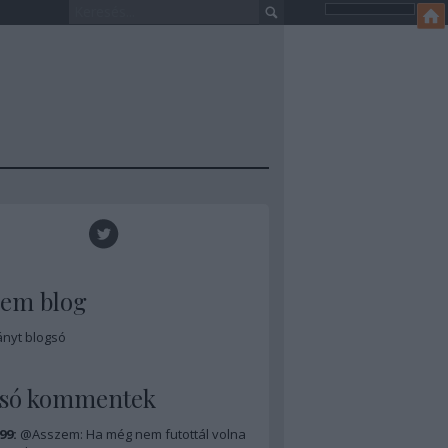
zem blog
ányt blogsó
lsó kommentek
99:
@Asszem: Ha még nem futottál volna