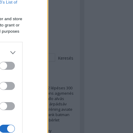
B’s List of
 Teljes OLL - kezdünk!
 Peches mázli
er and store
to grant or
 megvan a teljes PLL!
ed purposes
esés
ek
vrizsa)
100fekvő
2022
2023
2 lépéses
300
s
7
ab
access
adblock
addons
agymenés
di
alkotmány
álláskeresés
allo
alvás
d
android instant app
apple
árpádsáv
er
asztal
atv
autó
autogén tréning
aviate
og
backup
balhé
baloldal
bank
batman
tar
bejelentkezés
benedek
bérlet
zezon
billentyűparancs
yűparancsok
bíróság
birthday