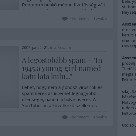
bele. y
Roboform bunkó módon fizetősség vált,
si=1tp
úgyhogy szép lassan meg is történt a
Heyzetj
leinstallálódás minden létező gépemről.
7
komment
Tovább
Még jó,…
Assze
éreztem
került.
címemre
Heyzetj
2007. január 21.
írta:
Asszem
A legostobább spam - "In
Assze
próbálj
1945,a young girl named
"Illeté
katu lata kulu..."
megtalál
Feltört
Lehet, hogy nem a gonosz vírusírók és
olaj:
Sz
spammerek az internet legnagyobb
készíte
ellenségei, hanem a hülye userek. A
Hétvégé
YouTube-on a következő szellemes
tudom vi
kommentmém ütötte fel a fejét, és
Feltört
terjed iszonyú gyorsan:"In 1945,a young
3
komment
Tovább
girl named katu lata kulu came over to
Utolsó 
America in a grey boat from…