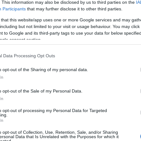
. This information may also be disclosed by us to third parties on the
IA
Rubik -
Participants
that may further disclose it to other third parties.
Rubik -
 that this website/app uses one or more Google services and may gath
including but not limited to your visit or usage behaviour. You may click 
Rubik -
 to Google and its third-party tags to use your data for below specifi
ogle consent section.
Ker
l Data Processing Opt Outs
o opt-out of the Sharing of my personal data.
In
Tag
o opt-out of the Sale of my Personal Data.
(effektí
In
30boxe
ai
alföl
androi
to opt-out of processing my Personal Data for Targeted
ing.
asperg
In
bababl
battles
o opt-out of Collection, Use, Retention, Sale, and/or Sharing
bikinis
ersonal Data that Is Unrelated with the Purposes for which it
billent
lected.