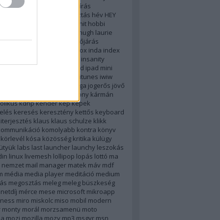
használat
hazugság
helyesírás
ghatározás
helyzetmegosztás
hév
HEY
k
hirkereso
hírkereső
hírtv
hit
hobbi
turológia
honlap
hotel
htc
hugh laurie
c
humor
ibooks
idegesítő
időjárás
os böjt
igoogle
im
imdb
inbox
inda
index
ció
ingyenes
inneo
inneoo
insanity
t
intéző
introversion
ios
ipad
ipad mini
irodalom
iskola
isten
ítélet
itunes
iwiw
lszó
jing
jobbik
jobboldal
jóga
jogerős
jövő
 olga
kapaszkodás
karácsony
kármán
olikus
kdnp
kender
kép
képek
elés
keresés
keresztény
kettős
keyboard
iterjesztés
klaus
klaus schulze
klikk
kommunikáció
komolyabb
kontra
könyv
körlevél
kósa
közösség
kritika
külügy
ütyük
labs
last
launcher
launchy
leszokás
din
linux
livemesh
lollipop
lopás
lottó
ma
 nemzet
mail
manager
matek
máv
mdf
m
média
media player
meditáció
medium
ás
megosztás
meleg
meleg büszkeség
netdíj
mérce
mese
microsoft
mikroapp
lness
miro
miskolc
miso
mobil
modern
r
monty
morál
morzsamenü
moto
la
mozi
mozilla
mozy
mp3
msgyr
msn