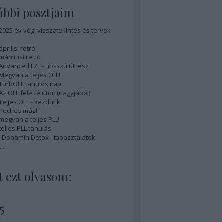
bbi posztjaim
 2025 év végi visszatekintés és tervek
áprilisi retró
 márciusi retró
 Advanced F2L - hosszú út lesz
 Megvan a teljes OLL!
 TurbOLL tanulós nap
 Az OLL felé félúton (nagyjából)
 Teljes OLL - kezdünk!
 Peches mázli
 megvan a teljes PLL!
teljes PLL tanulás
is Dopamin Detox - tapasztalatok
...
 ezt olvasom:
5