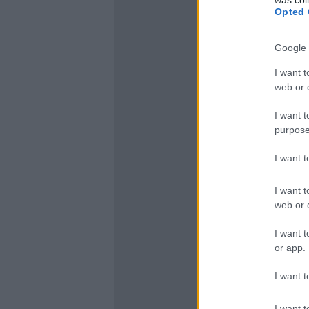
Opted 
Google 
I want t
web or d
I want t
purpose
I want 
I want t
web or d
I want t
or app.
I want t
I want t