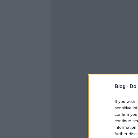
Blog -
Do 
If you wish 
sensitive in
confirm you
continue se
information 
further disc