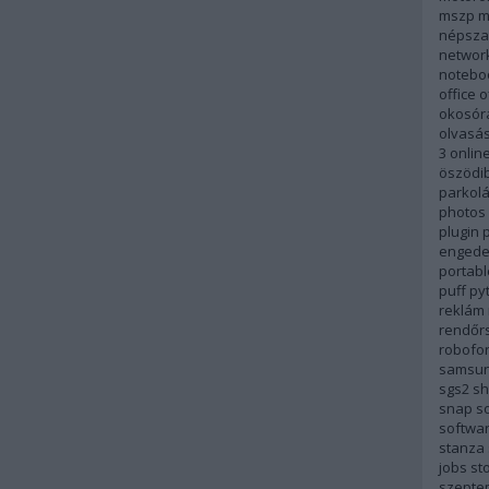
mszp
m
népsza
networ
notebo
office
o
okosór
olvasá
3
onlin
öszödi
parkol
photos
plugin
p
engede
portabl
puff
py
reklám
rendőr
robofo
samsu
sgs2
sh
snap
so
softwa
stanza
jobs
st
szepte