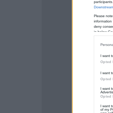
participants
Downstream 
Please note
information 
deny consent
in below Go
Persona
I want t
Opted 
I want t
Opted 
I want 
Advertis
Opted 
I want t
of my P
was col