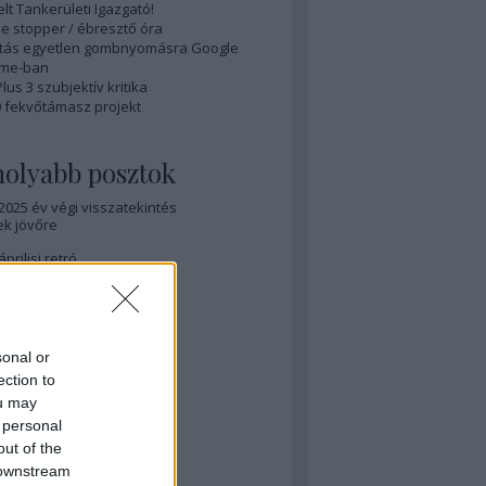
elt Tankerületi Igazgató!
e stopper / ébresztő óra
ítás egyetlen gombnyomásra Google
me-ban
us 3 szubjektív kritika
0 fekvőtámasz projekt
olyabb posztok
 2025 év végi visszatekintés
ek jövőre
áprilisi retró
 márciusi retró
 Advanced F2L - hosszú út
sonal or
ection to
 Megvan a teljes OLL!
ou may
 TurbOLL tanulós nap
 personal
out of the
 Az OLL felé félúton
 downstream
ból)