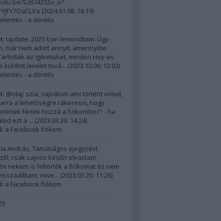
outu.be/SztU4232u_o?
nrYJFY7OaCLVa
(
2024.01.08. 16:19
)
elentés - a döntés
m:
Update: 2023-ban lemondtam. Úgy
, már nem adott annyit, amennyibe
 Tartották az ígéretüket, minden Hey-es
 küldött levelet tová...
(
2023.10.09. 12:02
)
elentés - a döntés
m:
@olaj: szia, sajnálom ami történt veled,
 arra a lehetőségre rákeresni, hogy
ktelenek fértek hozzá a fiókomhoz" - ha
od ezt a ...
(
2023.03.20. 14:24
)
ék a Facebook fiókom
ia András, Tanulságos ejegyzést
ttél, csak sajnos későn olvastam.
n nekem is feltörték a fiókomat és nem
sszaállítani, mive...
(
2023.03.20. 11:26
)
ék a Facebook fiókom
20