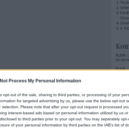
Tiszt
Onlin
Ford
Chro
OnePl
A 10
Kom
Rubik -
és terv
Rubik - 
Rubik -
Not Process My Personal Information
Rubik -
lesz
to opt-out of the sale, sharing to third parties, or processing of your per
formation for targeted advertising by us, please use the below opt-out s
Rubik -
r selection. Please note that after your opt-out request is processed y
Rubik -
eing interest-based ads based on personal information utilized by us or
disclosed to third parties prior to your opt-out. You may separately opt-
Rubik -
losure of your personal information by third parties on the IAB’s list of
(nagyjá