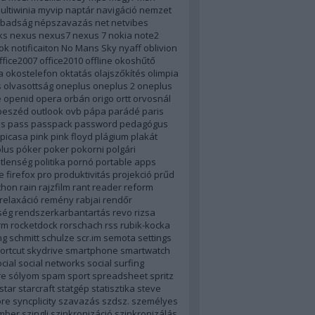
ultiwinia
myvip
naptár
navigáció
nemzet
badság
népszavazás
net
netvibes
ks
nexus
nexus7
nexus 7
nokia
note2
ok
notificaiton
No Mans Sky
nyaff
oblivion
ffice2007
office2010
offline
okoshűtő
a
okostelefon
oktatás
olajszőkítés
olimpia
s
olvasottság
oneplus
oneplus 2
oneplus
e
openid
opera
orbán
origo
ortt
orvosnál
beszéd
outlook
ovb
pápa
parádé
paris
ás
pass
passpack
password
pedagógus
picasa
pink
pink floyd
plágium
plakát
lus
póker
poker
pokorni
polgári
tlenség
politika
pornó
portable apps
e firefox
pro
produktivitás
projekció
prűd
thon
rain
rajzfilm
rant
reader
reform
relaxáció
remény rabjai
rendőr
ség
rendszerkarbantartás
revo
rizsa
rm
rocketdock
rorschach
rss
rubik-kocka
ng
schmitt
schulze
scr.im
semota
settings
ortcut
skydrive
smartphone
smartwatch
cial
social networks
social surfing
re
sólyom
spam
sport
spreadsheet
spritz
star
starcraft
statgép
statisztika
steve
ore
syncplicity
szavazás
szdsz.
személyes
mber
szingli
szinkronizáció
szinkronizálás