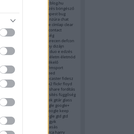
tlanság
biztonság
bkv
blog
blog.hu
rks.net
blogter
böjt
böngészés
böngésző
rainstorming
browser
budapest
bug
bunkó
bush
c-p
calendar
cenzúra
chat
cib
cigány
cigi
cigiblog
címke
címlap
clear
od
combino
conservapedia
contact
ade
crashplan
cukorbetegség
genmod9
dajcstomi
dark
debrecen
defcon
us
desire
desktop
digg
digsby
dizájn
van
drhouse
drog
dropbox
duo
e
edzés
sztus
egészségügy
egyház
életm
életmód
nblog
erste
evernote
évértékelő
007
explorer
extension
extrémsport
dy
e könyv
facebook
farr
feed
tatás
feltörés
fender stratocaster
fidesz
m
find and run
firefox
firefox2
flickr
floyd
ci
fogyasztóvédelem
foldershare
fordítás
ursquare
free
freeware
frissítés
függőség
s
galactica
galaxy
gdrive
geek
gitár
glass
e
Gmail
gmail
gmote
go
google
google+
google drive
google glass
google keep
reader
google spaces
gooogle
gtd
gtd
usztos
gyász
gyerekpornó
gyik
zertár
gyorskritika
gyorsolvasás
ány
hack
halál
hangouts
harca
harry