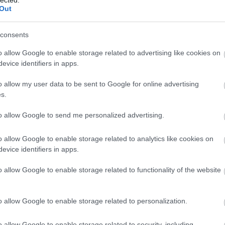
bizalma
Out
blogma
bpptv
b
bulvár
consents
chrome
clock
c
o allow Google to enable storage related to advertising like cookies on
cowpar
evice identifiers in apps.
cyano
delicio
o allow my user data to be sent to Google for online advertising
dolgom
s.
egérge
email
é
excel2
to allow Google to send me personalized advertising.
eyecan
felsőok
o allow Google to enable storage related to analytics like cookies on
fika
fil
evice identifiers in apps.
flyer
fo
fotó
fo
gadget
o allow Google to enable storage related to functionality of the website
glypms
google
google 
o allow Google to enable storage related to personalization.
napló
g
gyógys
gyurcs
o allow Google to enable storage related to security, including