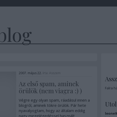
blog
2007. május 22.
írta:
Asszem
Ass
Az első spam, aminek
Falra h
örülök (nem viagra :) )
Végre egy olyan spam, ráadásul innen a
Uto
blogról, aminek tökre örülök. Pár hete
nyavalyogtam, hogy az általam eddig
leone9
nagy megelégedéssel használt