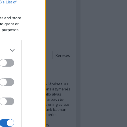
B’s List of
 Teljes OLL - kezdünk!
 Peches mázli
er and store
to grant or
 megvan a teljes PLL!
ed purposes
esés
ek
vrizsa)
100fekvő
2022
2023
2 lépéses
300
s
7
ab
access
adblock
addons
agymenés
di
alkotmány
álláskeresés
allo
alvás
d
android instant app
apple
árpádsáv
er
asztal
atv
autó
autogén tréning
aviate
og
backup
balhé
baloldal
bank
batman
tar
bejelentkezés
benedek
bérlet
zezon
billentyűparancs
yűparancsok
bíróság
birthday