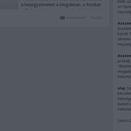
bele. y
a bejegyzéseket a blogokban, a fotókat
si=1tp
a Flickr-en!!! A program még kísérleti,
Heyzetj
tehát valódi (nem web2 :) béta
3
komment
Tovább
állapotban van (csak NTFS…
Assze
éreztem
került.
címemre
Heyzetj
Assze
próbálj
"Illeté
megtalál
Feltört
olaj:
Sz
készíte
Hétvégé
tudom vi
Feltört
Utolsó 