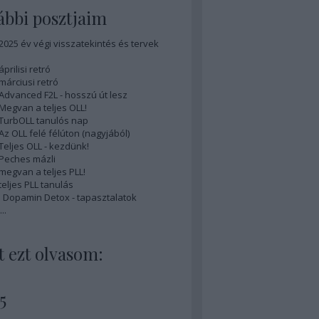
bbi posztjaim
 2025 év végi visszatekintés és tervek
áprilisi retró
 márciusi retró
 Advanced F2L - hosszú út lesz
 Megvan a teljes OLL!
 TurbOLL tanulós nap
 Az OLL felé félúton (nagyjából)
 Teljes OLL - kezdünk!
 Peches mázli
 megvan a teljes PLL!
teljes PLL tanulás
is Dopamin Detox - tapasztalatok
...
 ezt olvasom:
5