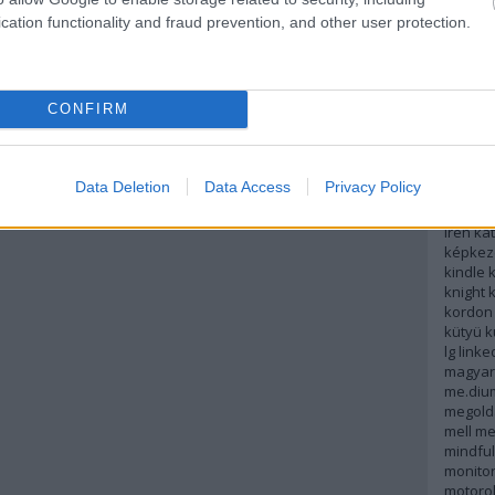
potter
cation functionality and fraud prevention, and other user protection.
helyme
hír
híre
hobbifu
hülyep
CONFIRM
időszak
informá
interne
iphone
Data Deletion
Data Access
Privacy Policy
játék
je
kálmán
irén
kat
képkez
kindle
k
knight
kordon
kütyü
k
lg
linke
magyar
me.diu
megold
mell
me
mindfu
monito
motoro