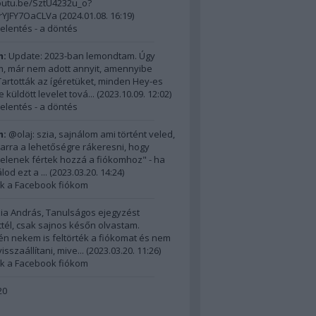
outu.be/SztU4232u_o?
nrYJFY7OaCLVa
(
2024.01.08. 16:19
)
elentés - a döntés
m:
Update: 2023-ban lemondtam. Úgy
, már nem adott annyit, amennyibe
 Tartották az ígéretüket, minden Hey-es
 küldött levelet tová...
(
2023.10.09. 12:02
)
elentés - a döntés
m:
@olaj: szia, sajnálom ami történt veled,
 arra a lehetőségre rákeresni, hogy
ktelenek fértek hozzá a fiókomhoz" - ha
od ezt a ...
(
2023.03.20. 14:24
)
ék a Facebook fiókom
ia András, Tanulságos ejegyzést
ttél, csak sajnos későn olvastam.
n nekem is feltörték a fiókomat és nem
sszaállítani, mive...
(
2023.03.20. 11:26
)
ék a Facebook fiókom
20