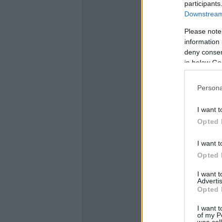
participants
Downstream 
Please note
information 
deny consent
in below Go
Persona
I want t
Opted 
I want t
Opted 
I want 
Advertis
Opted 
I want t
of my P
was col