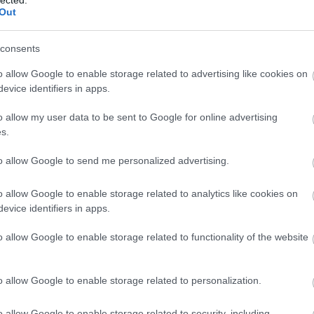
bizalma
Out
blogma
bpptv
b
bulvár
consents
chrome
clock
c
o allow Google to enable storage related to advertising like cookies on
cowpar
evice identifiers in apps.
cyano
delicio
o allow my user data to be sent to Google for online advertising
dolgom
s.
egérge
email
é
excel2
to allow Google to send me personalized advertising.
eyecan
felsőok
o allow Google to enable storage related to analytics like cookies on
fika
fil
evice identifiers in apps.
flyer
fo
fotó
fo
gadget
o allow Google to enable storage related to functionality of the website
glypms
google
google 
o allow Google to enable storage related to personalization.
napló
g
gyógys
gyurcs
o allow Google to enable storage related to security, including