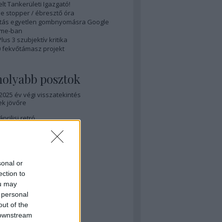
elt Tankerületi Igazgató!
e stopper / ébresztő óra
ítás egyetlen gombnyomásra Google
me-ban
us 3 szubjektív kritika
0 fekvőtámasz projekt
olyabb posztok
 2025 év végi visszatekintés
ek jövőre
áprilisi retró
 márciusi retró
 Advanced F2L - hosszú út
sonal or
ection to
 Megvan a teljes OLL!
ou may
 TurbOLL tanulós nap
 personal
out of the
 Az OLL felé félúton
 downstream
ból)