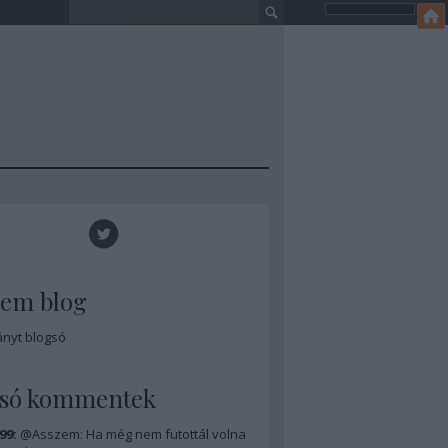
zem blog
ányt blogsó
lsó kommentek
99:
@Asszem: Ha még nem futottál volna