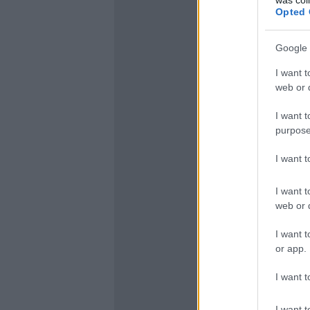
Opted 
Google 
I want t
web or d
I want t
purpose
I want 
I want t
web or d
I want t
or app.
I want t
I want t