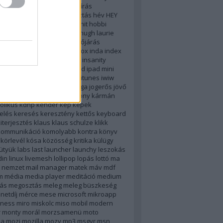
használat
hazugság
helyesírás
ghatározás
helyzetmegosztás
hév
HEY
k
hírkereső
hirkereso
hírtv
hit
hobbi
turológia
honlap
hotel
htc
hugh laurie
c
humor
ibooks
idegesítő
időjárás
os böjt
igoogle
im
imdb
inbox
inda
index
ció
ingyenes
inneo
inneoo
insanity
t
intéző
introversion
ios
ipad
ipad mini
irodalom
iskola
isten
ítélet
itunes
iwiw
lszó
jing
jobbik
jobboldal
jóga
jogerős
jövő
 olga
kapaszkodás
karácsony
kármán
olikus
kdnp
kender
kép
képek
elés
keresés
keresztény
kettős
keyboard
iterjesztés
klaus
klaus schulze
klikk
kommunikáció
komolyabb
kontra
könyv
körlevél
kósa
közösség
kritika
külügy
ütyük
labs
last
launcher
launchy
leszokás
din
linux
livemesh
lollipop
lopás
lottó
ma
 nemzet
mail
manager
matek
máv
mdf
m
média
media player
meditáció
medium
ás
megosztás
meleg
meleg büszkeség
netdíj
mérce
mese
microsoft
mikroapp
lness
miro
miskolc
miso
mobil
modern
r
monty
morál
morzsamenü
moto
la
mozi
mozilla
mozy
mp3
msgyr
msn