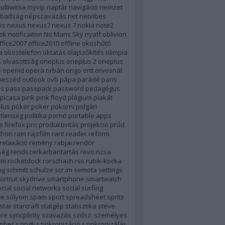
ultiwinia
myvip
naptár
navigáció
nemzet
badság
népszavazás
net
netvibes
ks
nexus
nexus7
nexus 7
nokia
note2
ok
notificaiton
No Mans Sky
nyaff
oblivion
ffice2007
office2010
offline
okoshűtő
a
okostelefon
oktatás
olajszőkítés
olimpia
s
olvasottság
oneplus
oneplus 2
oneplus
e
openid
opera
orbán
origo
ortt
orvosnál
beszéd
outlook
ovb
pápa
parádé
paris
ás
pass
passpack
password
pedagógus
picasa
pink
pink floyd
plágium
plakát
lus
póker
poker
pokorni
polgári
tlenség
politika
pornó
portable apps
e firefox
pro
produktivitás
projekció
prűd
thon
rain
rajzfilm
rant
reader
reform
relaxáció
remény rabjai
rendőr
ség
rendszerkarbantartás
revo
rizsa
rm
rocketdock
rorschach
rss
rubik-kocka
ng
schmitt
schulze
scr.im
semota
settings
ortcut
skydrive
smartphone
smartwatch
cial
social networks
social surfing
re
sólyom
spam
sport
spreadsheet
spritz
star
starcraft
statgép
statisztika
steve
ore
syncplicity
szavazás
szdsz.
személyes
mber
szingli
szinkronizáció
szinkronizálás