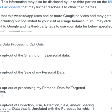
. This information may also be disclosed by us to third parties on the
IA
Rubik -
Participants
that may further disclose it to other third parties.
Rubik -
 that this website/app uses one or more Google services and may gath
including but not limited to your visit or usage behaviour. You may click 
Rubik -
 to Google and its third-party tags to use your data for below specifi
ogle consent section.
Ker
l Data Processing Opt Outs
o opt-out of the Sharing of my personal data.
In
Tag
o opt-out of the Sale of my Personal Data.
(effektí
In
30boxe
ai
alföl
androi
to opt-out of processing my Personal Data for Targeted
ing.
asperg
In
bababl
battles
o opt-out of Collection, Use, Retention, Sale, and/or Sharing
bikinis
ersonal Data that Is Unrelated with the Purposes for which it
billent
lected.