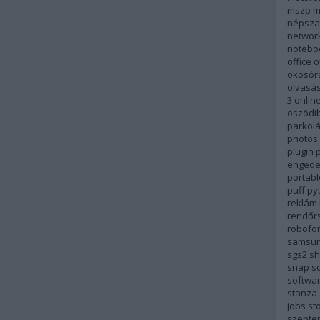
mszp
m
népsza
networ
notebo
office
o
okosór
olvasá
3
onlin
öszödi
parkol
photos
plugin
p
engede
portabl
puff
py
reklám
rendőr
robofo
samsu
sgs2
sh
snap
so
softwa
stanza
jobs
st
szepte