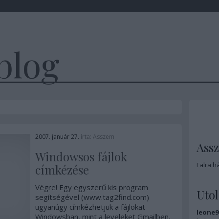
blog
2007. január 27.
írta:
Asszem
Ass
Windowsos fájlok
Falra h
címkézése
Végre! Egy egyszerű kis program
Uto
segítségével (www.tag2find.com)
ugyanúgy címkézhetjük a fájlokat
leone9
Windowsban, mint a leveleket Gmailben,