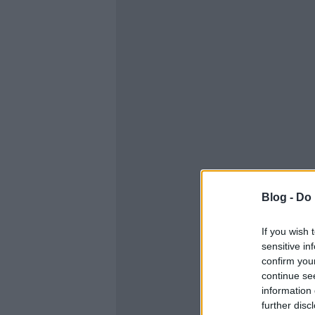
Blog -
Do 
If you wish 
sensitive in
confirm you
continue se
information 
further disc