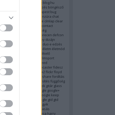
tlanság
biztonság
bkv
blog
blog.hu
rks.net
blogter
böjt
böngészés
böngésző
rainstorming
browser
budapest
bug
bunkó
bush
c-p
calendar
cenzúra
chat
cib
cigány
cigi
cigiblog
címke
címlap
clear
od
combino
conservapedia
contact
ade
crashplan
cukorbetegség
genmod9
dajcstomi
dark
debrecen
defcon
us
desire
desktop
digg
digsby
dizájn
van
drhouse
drog
dropbox
duo
e
edzés
sztus
egészségügy
egyház
életm
életmód
nblog
erste
evernote
évértékelő
007
explorer
extension
extrémsport
dy
e könyv
facebook
farr
feed
tatás
feltörés
fender stratocaster
fidesz
m
find and run
firefox
firefox2
flickr
floyd
ci
fogyasztóvédelem
foldershare
fordítás
ursquare
free
freeware
frissítés
függőség
s
galactica
galaxy
gdrive
geek
gitár
glass
e
Gmail
gmail
gmote
go
google
google+
google drive
google glass
google keep
reader
google spaces
gooogle
gtd
gtd
usztos
gyász
gyerekpornó
gyik
zertár
gyorskritika
gyorsolvasás
ány
hack
halál
hangouts
harca
harry