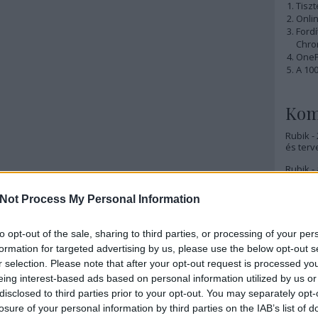
Tiszt
Onlin
Ford
Chro
OnePl
A 10
Kom
Rubik -
és terv
Rubik - 
Rubik -
Not Process My Personal Information
Rubik -
lesz
to opt-out of the sale, sharing to third parties, or processing of your per
formation for targeted advertising by us, please use the below opt-out s
Rubik -
r selection. Please note that after your opt-out request is processed y
Rubik -
eing interest-based ads based on personal information utilized by us or
disclosed to third parties prior to your opt-out. You may separately opt-
Rubik -
losure of your personal information by third parties on the IAB’s list of
(nagyjá